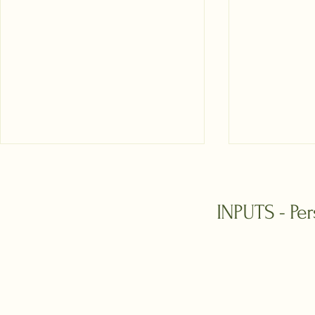
INPUTS - Pe
Wie wird man Steuerberater?
Warum Soling
Ein Leitfaden für Berufsanwärter
Alternative z
Düsseldorf ist